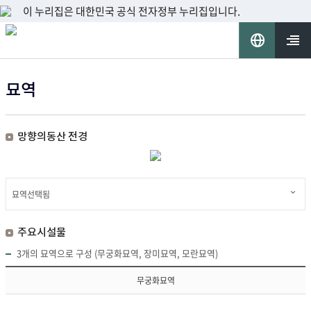
이 누리집은 대한민국 공식 전자정부 누리집입니다.
언
어
열기
묘역
선
망향의동산 전경
택
시
지
왼
설
도
쪽
물
상
하
묘역선택됨
위
시
단
령
설
의
탑
물,
시
주요시설물
봉
묘
설
안
역
물,
3개의 묘역으로 구성 (무궁화묘역, 장미묘역, 모란묘역)
당
상
묘
귀
세
역
무궁화묘역
정
안
상
각
내
세
유
바
안