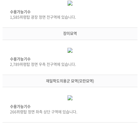
족
로
내
대
가
바
수용가능기수
기
기.
로
1,585위령탑 광장 정면 전구역에 있습니다.
실
묘
가
일
역
기.
본
의
묘
장미묘역
군
자
역
위
연
의
안
장
자
부
과
연
피
위
장
수용가능기수
해
안
과
2,789위령탑 정면 우측 전구역에 있습니다.
자
부
위
추
피
안
모
해
부
재일학도의용군 묘역(모란묘역)
비
자
피
홍
묘
해
보
역
자
관
은
묘
분
상
역
수용가능기수
수
세
은
266위령탑 정면 좌측 상단 구역에 있습니다.
대
설
상
대
명
세
한
이
설
항
없
명
공
어
이