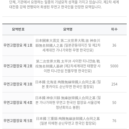
단체, 기관에서 요청하는 일종의 기념묘적 성격을 가지고 있습니다. 제2차 세계
족
로
내
대전중 강제 연행되어 희생된 무연고 한국인을 안장한 묘역입니다.
대
가
바
기
기.
로
실
묘
가
위
역
기.
안
의
묘
묘역번호
묘역명
위수
부
자
역
피
연
의
日本關東大震災 第二次世界大戰 故 神奈川
해
장
자
무연고합장묘 제 1호
縣無名韓國人之墓 (일본관동대지진 및 제2차
36
자
과
연
세계대전 가나가와현 무명 한국인묘)
추
위
장
모
안
과
第二次世界大戰 太平洋 사이판 티니안島 戰
비
부
위
무연고합장묘 제 2호
歿無名韓國人墓碑 (제2차세계대전 태평양 사
5000
홍
피
안
이판 티니안섬 전몰무명 한국인묘)
보
해
부
관
자
피
日本國 北海道 殉難無緣韓國人合同之墓 (일
관
묘
해
무연고합장묘 제 3호
254
본 홋카이도 순난무연 한국인 합장묘)
리
역
자
사
은
묘
무
상
역
日本國 神奈川縣 無緣故韓國人合同之墓 (일
실
세
은
무연고합장묘 제 4호
본 가나가와현 무연고 한국인 합장묘-서울강북
50
KAL
설
상
청년회의소 봉환)
기
명
세
희
이
설
日本國 三重縣 殉難無緣故韓國人合同之墓
무연고합장묘 제 5호
76
생
없
명
(일본 미에현 순난무연고 한국인 합장묘)
자
어
이