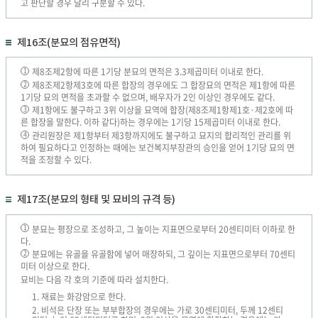
고 판단할 경우 달리 구분할 수 있다.
제16조(분묘의 점유면적)
제8조제2항에 따른 1기당 분묘의 면적은 3.3제곱미터 이내로 한다.
1
제8조제2항제3호에 따른 합장의 경우에도 그 합장묘의 면적은 제1항에 따른
2
1기당 묘의 면적을 초과할 수 없으며, 배우자가 2인 이상인 경우에도 같다.
제1항에도 불구하고 3위 이상을 묘역에 합장(제8조제1항제1호·제2호에 따
3
른 합장을 말한다. 이하 같다)하는 경우에는 1기당 15제곱미터 이내로 한다.
관리원장은 제1항부터 제3항까지에도 불구하고 묘지의 합리적인 관리를 위
4
하여 필요하다고 인정하는 때에는 보건복지부장관의 승인을 얻어 1기당 묘의 면
적을 조정할 수 있다.
제17조(분묘의 형태 및 묘비의 규격 등)
분묘는 평장으로 조성하고, 그 높이는 지표면으로부터 20센티미터 이하로 한
1
다.
분묘에는 유골을 유골함에 넣어 매장하되, 그 깊이는 지표면으로부터 70센티
2
미터 이상으로 한다.
묘비는 다음 각 호의 기준에 따라 설치한다.
1. 재료는 화강암으로 한다.
2. 비석은 단장 또는 부부합장의 경우에는 가로 30센티미터, 두께 12센티