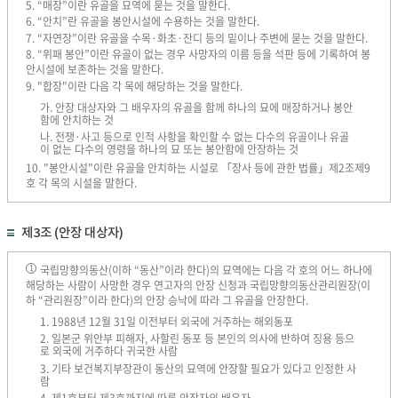
5. “매장”이란 유골을 묘역에 묻는 것을 말한다.
6. “안치”란 유골을 봉안시설에 수용하는 것을 말한다.
7. “자연장”이란 유골을 수목·화초·잔디 등의 밑이나 주변에 묻는 것을 말한다.
8. “위패 봉안”이란 유골이 없는 경우 사망자의 이름 등을 석판 등에 기록하여 봉
안시설에 보존하는 것을 말한다.
9. "합장"이란 다음 각 목에 해당하는 것을 말한다.
가. 안장 대상자와 그 배우자의 유골을 함께 하나의 묘에 매장하거나 봉안
함에 안치하는 것
나. 전쟁·사고 등으로 인적 사항을 확인할 수 없는 다수의 유골이나 유골
이 없는 다수의 영령을 하나의 묘 또는 봉안함에 안장하는 것
10. "봉안시설"이란 유골을 안치하는 시설로 「장사 등에 관한 법률」제2조제9
호 각 목의 시설을 말한다.
제3조 (안장 대상자)
국립망향의동산(이하 “동산”이라 한다)의 묘역에는 다음 각 호의 어느 하나에
1
해당하는 사람이 사망한 경우 연고자의 안장 신청과 국립망향의동산관리원장(이
하 “관리원장”이라 한다)의 안장 승낙에 따라 그 유골을 안장한다.
1. 1988년 12월 31일 이전부터 외국에 거주하는 해외동포
2. 일본군 위안부 피해자, 사할린 동포 등 본인의 의사에 반하여 징용 등으
로 외국에 거주하다 귀국한 사람
3. 기타 보건복지부장관이 동산의 묘역에 안장할 필요가 있다고 인정한 사
람