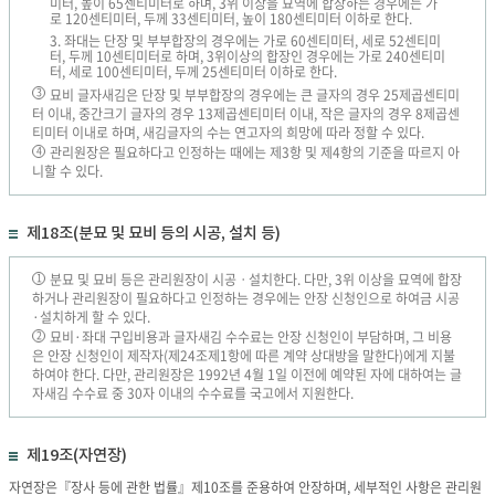
미터, 높이 65센티미터로 하며, 3위 이상을 묘역에 합장하는 경우에는 가
로 120센티미터, 두께 33센티미터, 높이 180센티미터 이하로 한다.
3. 좌대는 단장 및 부부합장의 경우에는 가로 60센티미터, 세로 52센티미
터, 두께 10센티미터로 하며, 3위이상의 합장인 경우에는 가로 240센티미
터, 세로 100센티미터, 두께 25센티미터 이하로 한다.
묘비 글자새김은 단장 및 부부합장의 경우에는 큰 글자의 경우 25제곱센티미
3
터 이내, 중간크기 글자의 경우 13제곱센티미터 이내, 작은 글자의 경우 8제곱센
티미터 이내로 하며, 새김글자의 수는 연고자의 희망에 따라 정할 수 있다.
관리원장은 필요하다고 인정하는 때에는 제3항 및 제4항의 기준을 따르지 아
4
니할 수 있다.
제18조(분묘 및 묘비 등의 시공, 설치 등)
분묘 및 묘비 등은 관리원장이 시공ㆍ설치한다. 다만, 3위 이상을 묘역에 합장
1
하거나 관리원장이 필요하다고 인정하는 경우에는 안장 신청인으로 하여금 시공
·설치하게 할 수 있다.
묘비·좌대 구입비용과 글자새김 수수료는 안장 신청인이 부담하며, 그 비용
2
은 안장 신청인이 제작자(제24조제1항에 따른 계약 상대방을 말한다)에게 지불
하여야 한다. 다만, 관리원장은 1992년 4월 1일 이전에 예약된 자에 대하여는 글
자새김 수수료 중 30자 이내의 수수료를 국고에서 지원한다.
제19조(자연장)
자연장은『장사 등에 관한 법률』제10조를 준용하여 안장하며, 세부적인 사항은 관리원