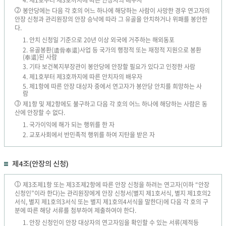
4. 제1호부터 제3호까지에 따른 안장자의 배우자
봉안당에는 다음 각 호의 어느 하나에 해당하는 사람이 사망한 경우 연고자의
2
안장 신청과 관리원장의 안장 승낙에 따라 그 유골을 안치하거나 위패를 봉안한
다.
1. 안치 신청일 기준으로 20년 이상 외국에 거주하는 해외동포
2. 유골봉환(遺骨奉還)사업 등 국가의 행정적 또는 재정적 지원으로 봉환
(奉還)된 사람
3. 기타 보건복지부장관이 봉안당에 안장할 필요가 있다고 인정한 사람
4. 제1호부터 제3호까지에 따른 안치자의 배우자
5. 제1항에 따른 안장 대상자 중에서 연고자가 봉안당 안치를 희망하는 사
람
제1항 및 제2항에도 불구하고 다음 각 호의 어느 하나에 해당하는 사람은 동
3
산에 안장할 수 없다.
1. 국가이익에 해가 되는 행위를 한 자
2. 교포사회에서 반민족적 행위를 하여 지탄을 받은 자
제4조(안장의 신청)
제3조제1항 또는 제3조제2항에 따른 안장 신청을 하려는 연고자(이하 “안장
1
신청인”이라 한다)는 관리원장에게 안장 신청서(별지 제1호서식, 별지 제1호의2
서식, 별지 제1호의3서식 또는 별지 제1호의4서식을 말한다)에 다음 각 호의 구
분에 따른 해당 서류를 첨부하여 제출하여야 한다.
1. 안장 신청인이 안장 대상자의 연고자임을 확인할 수 있는 서류(제적등