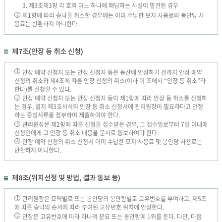
3. 제3조제3항 각 호의 어느 하나에 해당하는 사실이 발견된 경우
제1항에 따라 승낙을 취소한 경우에는 이미 수납한 묘지 사용료와 봉안당 사
2
용료는 반환하지 아니한다.
제7조(안장 등 취소 신청)
안장 예약 신청자 또는 안장 신청자 등은 동산에 안장하기 전까지 안장 예약
1
신청의 취소와 제4조에 따른 안장 신청의 취소(이하 이 조에서 “안장 등 취소”라
한다)를 신청할 수 있다.
안장 예약 신청자 또는 안장 신청자 등이 제1항에 따라 안장 등 취소를 신청하
2
는 경우, 별지 제3호서식의 안장 등 취소 신청서에 관리원장이 필요하다고 인정
하는 증빙서류를 첨부하여 제출하여야 한다.
관리원장은 제2항에 따른 신청을 접수받은 경우, 그 접수일로부터 7일 이내에
3
신청인에게 그 안장 등 취소 내용을 문서로 통보하여야 한다.
안장 예약 신청의 취소 신청시 이미 수납한 묘지 사용료 및 봉안당 사용료는
4
반환하지 아니한다.
제8조(위치선정 및 방법, 결과 통보 등)
관리원장은 묘역별로 또는 봉안당의 봉안함별로 고유번호를 부여하고, 제5조
1
에 따른 승낙의 순서에 따라 부여된 고유번호 위치에 안장한다.
안장은 고유번호에 따라 하나의 분묘 또는 봉안함에 1위를 둔다. 다만, 다음
2