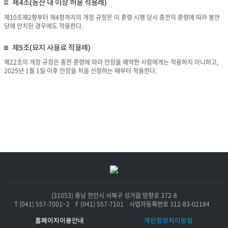
제4조(동산 내 이장 허용 적용례)
제10조제2항부터 제4항까지의 개정 규정은 이 훈령 시행 당시 종전의 훈령에 따라 봉안
당에 안치된 경우에도 적용한다.
제5조(묘지 사용료 적용례)
제22조의 개정 규정은 종전 훈령에 따라 안장을 예약한 사람에게는 적용하지 아니하고,
2025년 1월 1일 이후 안장을 처음 신청하는 때부터 적용한다.
(31053) 충남 천안시 서북구 성거읍 망향로 372-8
T (041) 557-7001~2
F (041) 557-7101
사업자등록번호 312-83-02184
홈페이지이용안내
개인정보처리방침