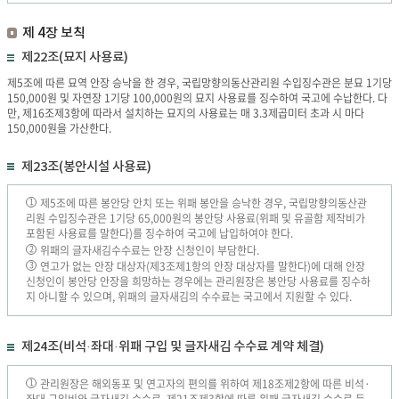
제 4장 보칙
제22조(묘지 사용료)
제5조에 따른 묘역 안장 승낙을 한 경우, 국립망향의동산관리원 수입징수관은 분묘 1기당
150,000원 및 자연장 1기당 100,000원의 묘지 사용료를 징수하여 국고에 수납한다. 다
만, 제16조제3항에 따라서 설치하는 묘지의 사용료는 매 3.3제곱미터 초과 시 마다
150,000원을 가산한다.
제23조(봉안시설 사용료)
제5조에 따른 봉안당 안치 또는 위패 봉안을 승낙한 경우, 국립망향의동산관
1
리원 수입징수관은 1기당 65,000원의 봉안당 사용료(위패 및 유골함 제작비가
포함된 사용료를 말한다)를 징수하여 국고에 납입하여야 한다.
위패의 글자새김수수료는 안장 신청인이 부담한다.
2
연고가 없는 안장 대상자(제3조제1항의 안장 대상자를 말한다)에 대해 안장
3
신청인이 봉안당 안장을 희망하는 경우에는 관리원장은 봉안당 사용료를 징수하
지 아니할 수 있으며, 위패의 글자새김의 수수료는 국고에서 지원할 수 있다.
제24조(비석·좌대·위패 구입 및 글자새김 수수료 계약 체결)
관리원장은 해외동포 및 연고자의 편의를 위하여 제18조제2항에 따른 비석·
1