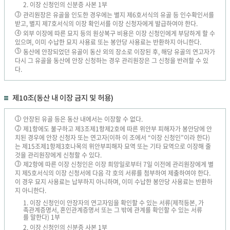
2. 이장 신청인의 신분증 사본 1부
관리원장은 유골을 인도한 경우에는 별지 제6호서식의 유골 등 인수확인서를
3
받고, 별지 제7호서식의 이장 확인서를 이장 신청자에게 발급하여야 한다.
외부 이장에 따른 묘지 등의 원상복구 비용은 이장 신청인에게 부담하게 할 수
4
있으며, 이미 수납한 묘지 사용료 또는 봉안당 사용료는 반환하지 아니한다.
동산에 안장되었던 유골이 동산 외의 장소로 이장된 후, 해당 유골의 연고자가
5
다시 그 유골을 동산에 안장 신청하는 경우 관리원장은 그 신청을 반려할 수 있
다.
제10조(동산 내 이장 금지 및 허용)
안장된 유골 등은 동산 내에서는 이장할 수 없다.
1
제1항에도 불구하고 제3조제1항제2호에 따른 위안부 피해자가 봉안당에 안
2
치된 경우에 안장 신청자 또는 연고자(이하 이 조에서 “이장 신청인”이라 한다)
는 제15조제1항제3호나목의 위안부피해자 묘역 또는 기타 묘역으로 이장해 줄
것을 관리원장에게 신청할 수 있다.
제2항에 따른 이장 신청인은 이장 희망일로부터 7일 이전에 관리원장에게 별
3
지 제5호서식의 이장 신청서에 다음 각 호의 서류를 첨부하여 제출하여야 한다.
이 경우 묘지 사용료는 납부하지 아니하며, 이미 수납한 봉안당 사용료는 반환하
지 아니한다.
1. 이장 신청인이 안장자의 연고자임을 확인할 수 있는 서류(제적등본, 가
족관계증명서, 혼인관계증명서 또는 그 밖에 관계를 확인할 수 있는 서류
를 말한다) 1부
2. 이장 신청인의 신분증 사본 1부