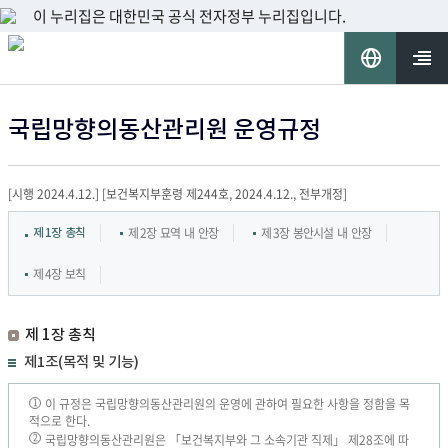
이 누리집은 대한민국 공식 전자정부 누리집입니다.
언
어
열기
국립망향의동산관리원 운영규정
선
[시행 2024.4.12.] [보건복지부훈령 제244호, 2024.4.12., 전부개정]
택
제 2장 묘역 내 안장
제 3장 봉안시설 내 안장
제 1장 총칙
제 4장 보칙
제 1장 총칙
제1조(목적 및 기능)
이 규정은 국립망향의동산관리원의 운영에 관하여 필요한 사항을 정함을 목
1
적으로 한다.
국립망향의동산관리원은 「보건복지부와 그 소속기관 직제」 제28조에 따
2