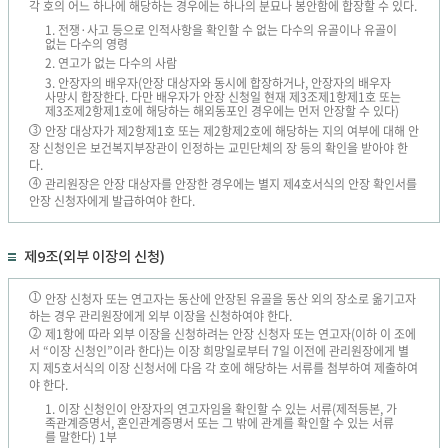
각 호의 어느 하나에 해당하는 경우에는 하나의 분묘나 봉안함에 합장할 수 있다.
1. 전쟁·사고 등으로 인적사항을 확인할 수 없는 다수의 유골이나 유골이
없는 다수의 영령
2. 연고가 없는 다수의 사람
3. 안장자의 배우자(안장 대상자와 동시에 합장하거나, 안장자의 배우자
사망시 합장한다. 다만 배우자가 안장 신청일 현재 제3조제1항제1호 또는
제3조제2항제1호에 해당하는 해외동포인 경우에는 먼저 안장할 수 있다)
안장 대상자가 제2항제1호 또는 제2항제2호에 해당하는 지의 여부에 대해 안
3
장 신청인은 보건복지부장관이 인정하는 교민단체의 장 등의 확인을 받아야 한
다.
관리원장은 안장 대상자를 안장한 경우에는 별지 제4호서식의 안장 확인서를
4
안장 신청자에게 발급하여야 한다.
제9조(외부 이장의 신청)
안장 신청자 또는 연고자는 동산에 안장된 유골을 동산 외의 장소로 옮기고자
1
하는 경우 관리원장에게 외부 이장을 신청하여야 한다.
제1항에 따라 외부 이장을 신청하려는 안장 신청자 또는 연고자(이하 이 조에
2
서 “이장 신청인”이라 한다)는 이장 희망일로부터 7일 이전에 관리원장에게 별
지 제5호서식의 이장 신청서에 다음 각 호에 해당하는 서류를 첨부하여 제출하여
야 한다.
1. 이장 신청인이 안장자의 연고자임을 확인할 수 있는 서류(제적등본, 가
족관계증명서, 혼인관계증명서 또는 그 밖에 관계를 확인할 수 있는 서류
를 말한다) 1부