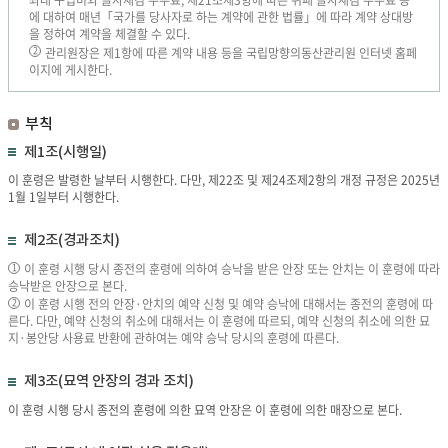
좌대 구입비와 글자새김 수수료, 제21조제3항에 따른 위패 글자새김 수수료 등
에 대하여 매년「국가를 당사자로 하는 계약에 관한 법률」에 따라 계약 상대방
을 정하여 계약을 체결할 수 있다.
관리원장은 제1항에 따른 계약 내용 등을 국립망향의동산관리원 인터넷 홈페
2
이지에 게시한다.
부칙
제1조(시행일)
이 훈령은 발령한 날부터 시행한다. 다만, 제22조 및 제24조제2항의 개정 규정은 2025년
1월 1일부터 시행한다.
제2조(경과조치)
이 훈령 시행 당시 종전의 훈령에 의하여 승낙을 받은 안장 또는 안치는 이 훈령에 따라
1
승낙받은 안장으로 본다.
이 훈령 시행 전의 안장·안치의 예약 신청 및 예약 승낙에 대해서는 종전의 훈령에 따
2
른다. 다만, 예약 신청의 취소에 대해서는 이 훈령에 따르되, 예약 신청의 취소에 의한 묘
지·봉안당 사용료 반환에 관하여는 예약 승낙 당시의 훈령에 따른다.
제3조(묘역 안장의 경과 조치)
이 훈령 시행 당시 종전의 훈령에 의한 묘역 안장은 이 훈령에 의한 매장으로 본다.