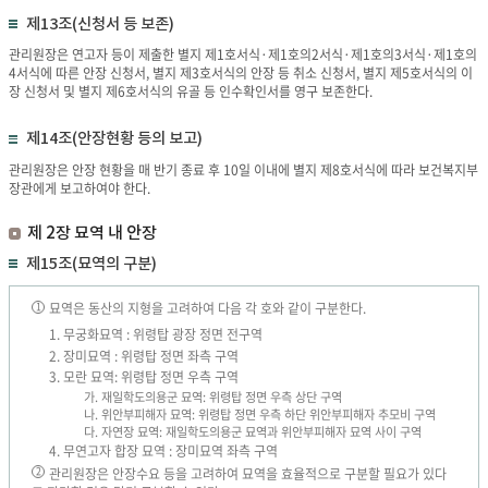
제13조(신청서 등 보존)
관리원장은 연고자 등이 제출한 별지 제1호서식·제1호의2서식·제1호의3서식·제1호의
4서식에 따른 안장 신청서, 별지 제3호서식의 안장 등 취소 신청서, 별지 제5호서식의 이
장 신청서 및 별지 제6호서식의 유골 등 인수확인서를 영구 보존한다.
제14조(안장현황 등의 보고)
관리원장은 안장 현황을 매 반기 종료 후 10일 이내에 별지 제8호서식에 따라 보건복지부
장관에게 보고하여야 한다.
제 2장 묘역 내 안장
제15조(묘역의 구분)
묘역은 동산의 지형을 고려하여 다음 각 호와 같이 구분한다.
1
1. 무궁화묘역 : 위령탑 광장 정면 전구역
2. 장미묘역 : 위령탑 정면 좌측 구역
3. 모란 묘역: 위령탑 정면 우측 구역
가. 재일학도의용군 묘역: 위령탑 정면 우측 상단 구역
나. 위안부피해자 묘역: 위령탑 정면 우측 하단 위안부피해자 추모비 구역
다. 자연장 묘역: 재일학도의용군 묘역과 위안부피해자 묘역 사이 구역
4. 무연고자 합장 묘역 : 장미묘역 좌측 구역
관리원장은 안장수요 등을 고려하여 묘역을 효율적으로 구분할 필요가 있다
2