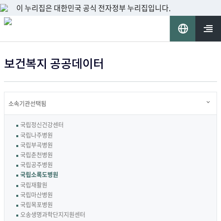
이 누리집은 대한민국 공식 전자정부 누리집입니다.
언
어
열기
보건복지 공공데이터
선
택
소속기관선택됨
국립정신건강센터
국립나주병원
국립부곡병원
국립춘천병원
국립공주병원
선
국립소록도병원
택
국립재활원
됨
국립마산병원
국립목포병원
오송생명과학단지지원센터