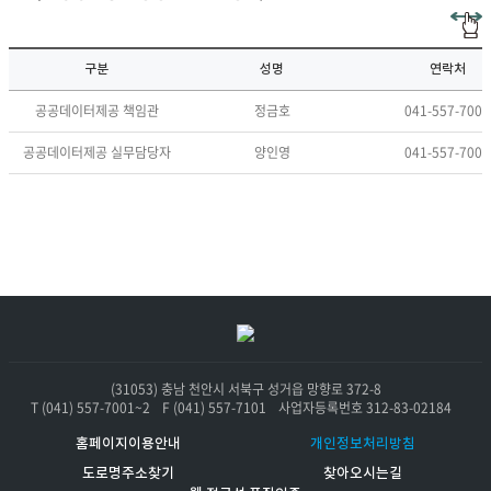
구분
성명
연락처
공공데이터제공 책임관
정금호
041-557-7001
공공데이터제공 실무담당자
양인영
041-557-7001
요
(31053) 충남 천안시 서북구 성거읍 망향로 372-8
T (041) 557-7001~2
F (041) 557-7101
사업자등록번호 312-83-02184
홈페이지이용안내
개인정보처리방침
도로명주소찾기
찾아오시는길