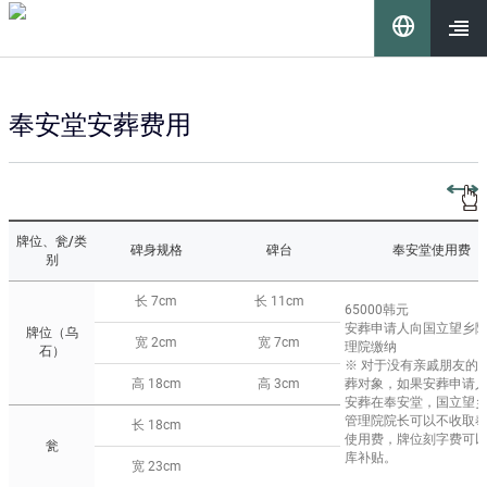
이 누리집은 대한민국 공식 전자정부 누리집입니다.
언
어
열기
奉安堂安葬费用
선
택
牌位、瓮/类
碑身规格
碑台
奉安堂使用费
别
长 7cm
长 11cm
65000韩元
安葬申请人向国立望乡
牌位（乌
宽 2cm
宽 7cm
理院缴纳
石）
요
※ 对于没有亲戚朋友的
高 18cm
高 3cm
葬对象，如果安葬申请
安葬在奉安堂，国立望
管理院院长可以不收取
长 18cm
使用费，牌位刻字费可
瓮
库补贴。
宽 23cm