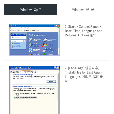
Windows Xp, 7
Windows 95, 98
Windows
1. Start > Control Panel >
Xp,
Date, Time, Language and
Regional Options 클릭
7
2. [Language] 탭 클릭 후,
‘Install files for East Asian
Languages’ 체크 후, [OK] 클
릭