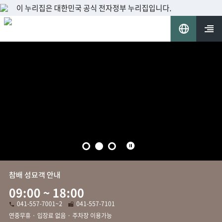
팝
이 누리집은 대한민국 공식 전자정부 누리집입니다.
업
언
목
록
어
열기
선
택
슬
라
이
참배 성묘객 안내
드
정
09:00 ~ 18:00
지
041-557-7001~2
041-557-7101
전
팩
화
스
연중무휴 · 입장료 없음 · 주차장 이용가능