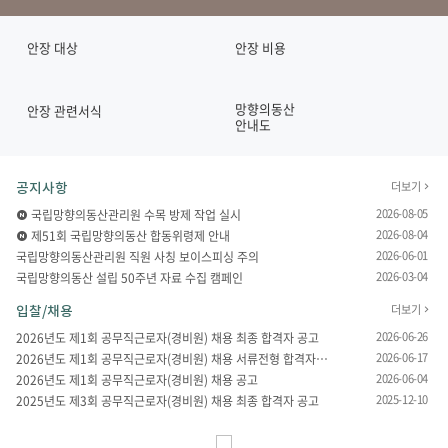
바
안장 대상
안장 비용
로
가
기
망향의동산
안장 관련서식
안내도
서
비
스
주
더보기
공지사항
요
새글
2026-08-05
국립망향의동산관리원 수목 방제 작업 실시
새글
2026-08-04
제51회 국립망향의동산 합동위령제 안내
게
2026-06-01
국립망향의동산관리원 직원 사칭 보이스피싱 주의
시
2026-03-04
국립망향의동산 설립 50주년 자료 수집 캠페인
판
더보기
입찰/채용
목
2026-06-26
2026년도 제1회 공무직근로자(경비원) 채용 최종 합격자 공고
록
2026-06-17
2026년도 제1회 공무직근로자(경비원) 채용 서류전형 합격자 및 ..
2026-06-04
2026년도 제1회 공무직근로자(경비원) 채용 공고
2025-12-10
2025년도 제3회 공무직근로자(경비원) 채용 최종 합격자 공고
시