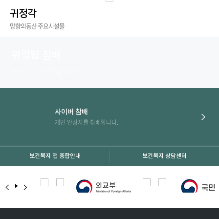
설
귀정각
다
이
안
음
전
망향의동산 주요시설물
슬
슬
내
기
라
라
이
이
타
위령탑 참배
드
드
안
로
망향의동산 위령탑을 참배합니다.
로
내
이
이
동
동
사이버 참배
개인 안장자를 참배합니다.
보건복지 앱 종합안내
보건복지 상담센터
이
다
전
음
슬
슬