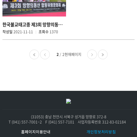
한국불교태고종 제3회 망향의동산 합동위령문화제
작성일
2021-11-11
조회수
1370
현
2
2현재페이지
이
다
재
전
음
페
페
페
이
이
이
지
지
지
로
로
(31053) 충남 천안시 서북구 성거읍 망향로 372-8
T (041) 557-7001~2
F (041) 557-7101
사업자등록번호 312-83-02184
이
이
동
동
홈페이지이용안내
개인정보처리방침