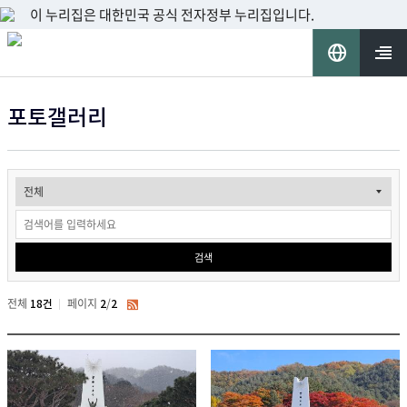
이 누리집은 대한민국 공식 전자정부 누리집입니다.
언
어
열기
포토갤러리
선
게
택
시
물
검색
검
색
전체
페이지
/
현
전
18건
2
2
RSS
재
체
페
페
이
이