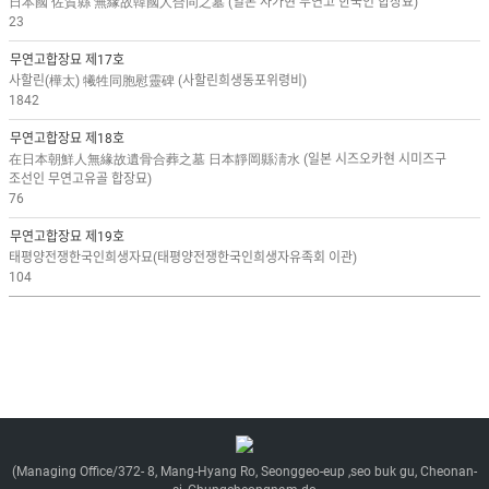
日本國 佐賀縣 無緣故韓國人合同之墓 (일본 사가현 무연고 한국인 합장묘)
23
무연고합장묘 제17호
사할린(樺太) 犧牲同胞慰靈碑 (사할린희생동포위령비)
1842
무연고합장묘 제18호
在日本朝鮮人無緣故遺骨合葬之墓 日本靜岡縣淸水 (일본 시즈오카현 시미즈구
조선인 무연고유골 합장묘)
76
무연고합장묘 제19호
태평양전쟁한국인희생자묘(태평양전쟁한국인희생자유족회 이관)
104
(Managing Office/372- 8, Mang-Hyang Ro, Seonggeo-eup ,seo buk gu, Cheonan-