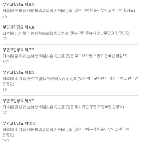
무연고합장묘 제 5호
日本國 三重縣 殉難無緣故韓國人合同之墓 (일본 미에현 순난무연고 한국인 합장묘)
76
무연고합장묘 제 6호
日本國 北九州市 殉難無緣故韓國人之墓 (일본 기타큐슈시 순난무연고 한국인묘)
37
무연고합장묘 제 7호
日本國 福岡縣 無緣故韓國人合同之墓 (일본 후쿠오카현 무연고 한국인 합장묘)
341
무연고합장묘 제 8호
日本國 山口縣 美녜市 無緣故韓國人合同之墓 (일본 야마구치현 미네시 무연고 한국인
합장묘)
12
무연고합장묘 제 9호
日本國 宮城縣 無緣故韓國人合同之墓 (일본 미야기현 무연고 한국인 합장묘)
52
무연고합장묘 제10호
日本國 山口縣 殉難無緣故韓國人合同之墓 (일본 야마구치현 순난무연고 한국인
합장묘)